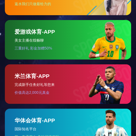
在其它净化公司想创业人员，具有沟通能力并有
敬业精神和良好的服务意识；
4
具有制定市场拓展计划并实施计划的能力，能配
合公司开展市场推广活动；
5
有一定社会背景、经商多年想拓展业务。
CONTACT US
乐竟体育（中国）官方网站-登录入口